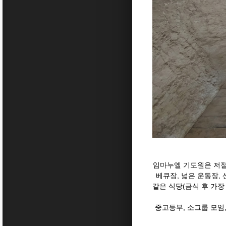
임마누엘 기도원은 저절로
베큐장, 넓은 운동장, 
같은 식당(금식 후 가장
중고등부, 소그룹 모임